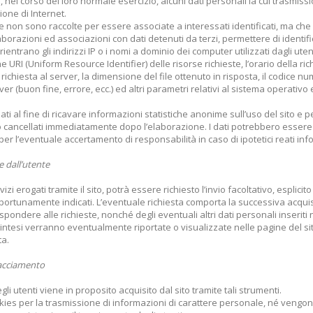
nel corso del loro normale esercizio, alcuni dati personali la cui trasmissio
ione di Internet.
he non sono raccolte per essere associate a interessati identificati, ma ch
orazioni ed associazioni con dati detenuti da terzi, permettere di identific
rientrano gli indirizzi IP o i nomi a dominio dei computer utilizzati dagli ute
ione URI (Uniform Resource Identifier) delle risorse richieste, l’orario della ri
 richiesta al server, la dimensione del file ottenuto in risposta, il codice nu
ver (buon fine, errore, ecc.) ed altri parametri relativi al sistema operativo
ti al fine di ricavare informazioni statistiche anonime sull’uso del sito e pe
ncellati immediatamente dopo l’elaborazione. I dati potrebbero essere uti
per l’eventuale accertamento di responsabilità in caso di ipotetici reati infor
e dall’utente
izi erogati tramite il sito, potrà essere richiesto l’invio facoltativo, esplicit
opportunamente indicati. L’eventuale richiesta comporta la successiva acquis
spondere alle richieste, nonché degli eventuali altri dati personali inseriti 
sintesi verranno eventualmente riportate o visualizzate nelle pagine del s
ta.
tracciamento
 utenti viene in proposito acquisito dal sito tramite tali strumenti.
kies per la trasmissione di informazioni di carattere personale, né vengono 