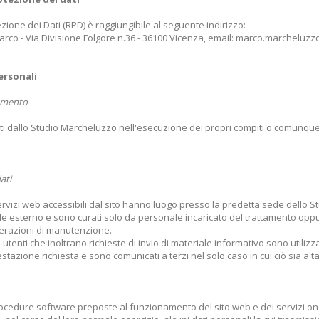
zione dei Dati (RPD) è raggiungibile al seguente indirizzo:
arco - Via Divisione Folgore n.36 - 36100 Vicenza, email: marco.marcheluz
ersonali
tamento
tati dallo Studio Marcheluzzo nell'esecuzione dei propri compiti o comunque
ati
servizi web accessibili dal sito hanno luogo presso la predetta sede dello S
le esterno e sono curati solo da personale incaricato del trattamento opp
operazioni di manutenzione.
li utenti che inoltrano richieste di invio di materiale informativo sono utilizza
estazione richiesta e sono comunicati a terzi nel solo caso in cui ciò sia a t
 procedure software preposte al funzionamento del sito web e dei servizi on