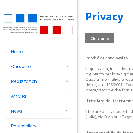
Privacy
Chi siamo
Home
Perché questo avviso
Chi siamo
In questa pagina si descriv
Ing. Marco per lo svolgimen
Questa informativa è resa a
Realizzazioni
del d.lgs. n. 196/2003 - Co
interagiscono e che fornis
Attività
Il titolare del trattame
Il titolare del trattamento
News
(Italia), via Divisione Folgo
Photogallery
Il Responsabile della pr