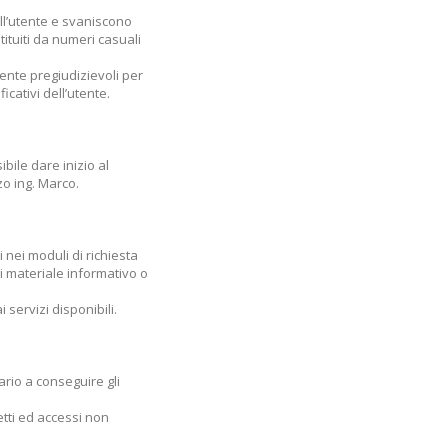
ll’utente e svaniscono
tituiti da numeri casuali
mente pregiudizievoli per
cativi dell’utente.
bile dare inizio al
zo ing. Marco.
i nei moduli di richiesta
di materiale informativo o
 servizi disponibili.
ario a conseguire gli
etti ed accessi non