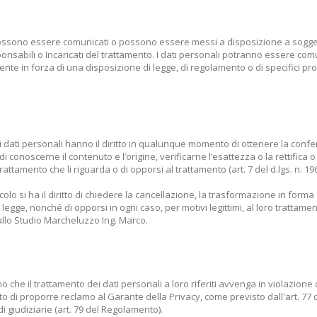
 possono essere comunicati o possono essere messi a disposizione a soggetti
onsabili o Incaricati del trattamento. I dati personali potranno essere comun
ente in forza di una disposizione di legge, di regolamento o di specifici pro
no i dati personali hanno il diritto in qualunque momento di ottenere la conf
 conoscerne il contenuto e l’origine, verificarne l’esattezza o la rettifica o
trattamento che li riguarda o di opporsi al trattamento (art. 7 del d.lgs. n. 196
olo si ha il diritto di chiedere la cancellazione, la trasformazione in forma
di legge, nonché di opporsi in ogni caso, per motivi legittimi, al loro trattamen
 allo Studio Marcheluzzo Ing. Marco.
no che il trattamento dei dati personali a loro riferiti avvenga in violazione
to di proporre reclamo al Garante della Privacy, come previsto dall'art. 7
i giudiziarie (art. 79 del Regolamento).