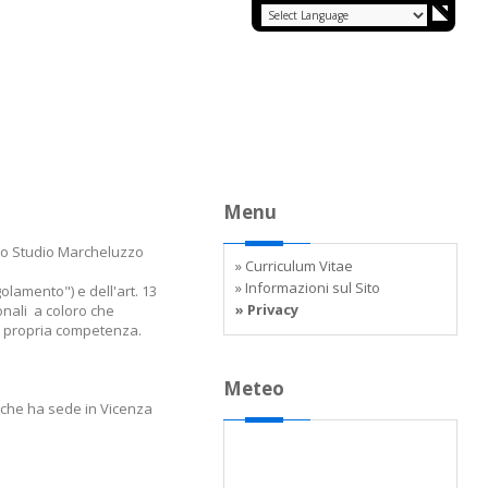
Menu
allo Studio Marcheluzzo
» Curriculum Vitae
» Informazioni sul Sito
olamento") e dell'art. 13
» Privacy
sonali a coloro che
di propria competenza.
Meteo
, che ha sede in Vicenza