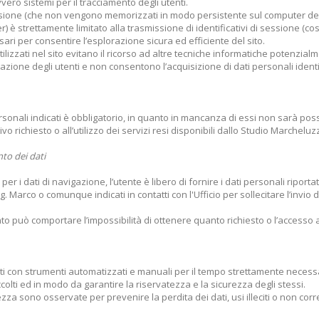
vvero sistemi per il tracciamento degli utenti.
sessione (che non vengono memorizzati in modo persistente sul computer de
) è strettamente limitato alla trasmissione di identificativi di sessione (cos
ari per consentire l’esplorazione sicura ed efficiente del sito.
utilizzati nel sito evitano il ricorso ad altre tecniche informatiche potenzial
azione degli utenti e non consentono l’acquisizione di dati personali identifi
rsonali indicati è obbligatorio, in quanto in mancanza di essi non sarà possi
 richiesto o all’utilizzo dei servizi resi disponibili dallo Studio Marcheluz
nto dei dati
er i dati di navigazione, l’utente è libero di fornire i dati personali riportat
. Marco o comunque indicati in contatti con l'Ufficio per sollecitare l’invio 
o può comportare l’impossibilità di ottenere quanto richiesto o l’accesso ai
tati con strumenti automatizzati e manuali per il tempo strettamente necess
ccolti ed in modo da garantire la riservatezza e la sicurezza degli stessi.
zza sono osservate per prevenire la perdita dei dati, usi illeciti o non corr