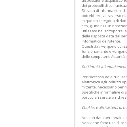
disposizione acquisiscono, 
dei protocolli di comunicaz
Si tratta di informazioni c
potrebbero, attraverso elab
In questa categoria di dati 
sito, gli indirizzi in notaz
utilizzato nel sottoporre la
della risposta data dal ser
informatico dell’utente.
Questi dati vengono utilizza
funzionamento e vengono ca
delle competenti Autorità, 
Dati forniti volontariament
Per l’accesso ad alcuni serv
elettronica agli indirizzi 
mittente, necessario per ri
Specifiche informative di 
particolari servizi a richies
Cookies e altri sistemi di 
Nessun dato personale degli
Non viene fatto uso di coo