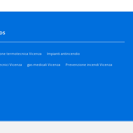
DS
ione termotecnica Vicenza
Impianti antincendio
ecnici Vicenza
gas medicali Vicenza
Prevenzione incendi Vicenza