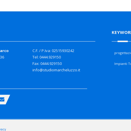
KEYWOR
Marco
C.F. / P.Iva: 02515930242
progettaz
 36
Tel: 0444.929150
Fax: 0444.929150
Impianti T
info@studiomarcheluzzo.it
vacy