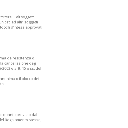
 terzi. Tali soggetti
icati ad altri soggetti
tocolli d’intesa approvati
erma dell’esistenza o
 la cancellazione degli
/2003 e artt. 15 e ss. del
 anonima o il blocco dei
to.
 di quanto previsto dal
7 del Regolamento stesso,