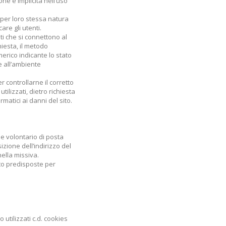
ne è implicita nell’uso
e per loro stessa natura
are gli utenti.
nti che si connettono al
chiesta, il metodo
merico indicante lo stato
 e all’ambiente
r controllarne il corretto
lizzati, dietro richiesta
matici ai danni del sito.
o e volontario di posta
izione dell’indirizzo del
nella missiva.
ito predisposte per
utilizzati c.d. cookies