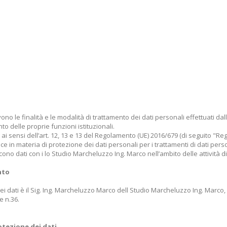
ono le finalità e le modalità di trattamento dei dati personali effettuati d
to delle proprie funzioni istituzionali.
i sensi dell’art. 12, 13 e 13 del Regolamento (UE) 2016/679 (di seguito "Reg
dice in materia di protezione dei dati personali per i trattamenti di dati per
cono dati con i lo Studio Marcheluzzo Ing. Marco nell’ambito delle attività 
nto
 dei dati è il Sig. Ing. Marcheluzzo Marco dell Studio Marcheluzzo Ing. Marco
re n.36.
otezione dei dati