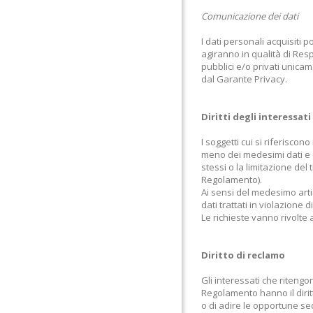
Comunicazione dei dati
I dati personali acquisiti
agiranno in qualità di Resp
pubblici e/o privati unicam
dal Garante Privacy.
Diritti degli interessati
I soggetti cui si riferisco
meno dei medesimi dati e di
stessi o la limitazione del 
Regolamento).
Ai sensi del medesimo artic
dati trattati in violazione 
Le richieste vanno rivolte
Diritto di reclamo
Gli interessati che ritengo
Regolamento hanno il dirit
o di adire le opportune sed