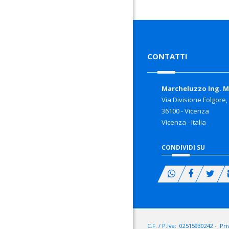
CONTATTI
Marcheluzzo Ing. 
Via Divisione Folgore,
36100 - Vicenza
Vicenza - Italia
CONDIVIDI SU
C.F. / P.Iva: 02515930242
-
Pri