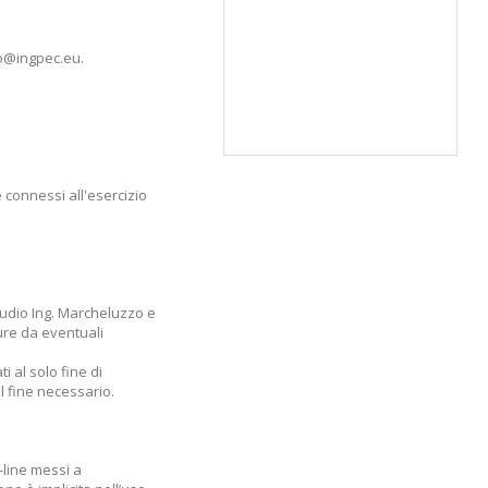
zo@ingpec.eu.
 connessi all'esercizio
tudio Ing. Marcheluzzo e
ure da eventuali
ti al solo fine di
al fine necessario.
-line messi a